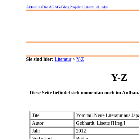
Aktuelles
Die AG
AG-Blog
Projekte
Literatur
Links
Sie sind hier:
Literatur
>
Y-Z
Y-Z
Diese Seite befindet sich momentan noch im Aufbau
Titel
Yomitai! Neue Literatur aus Jap
Autor
Gebhardt, Lisette [Hrsg.]
Jahr
2012
Verlagsort
Berlin