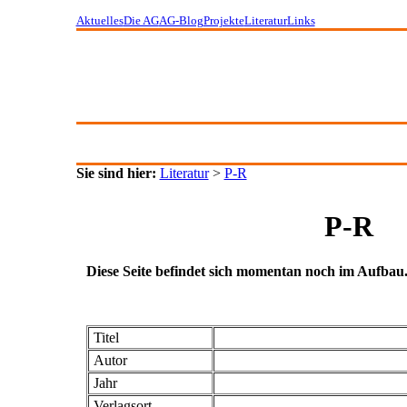
Aktuelles
Die AG
AG-Blog
Projekte
Literatur
Links
Sie sind hier:
Literatur
>
P-R
P-R
Diese Seite befindet sich momentan noch im Aufbau
Titel
Autor
Jahr
Verlagsort